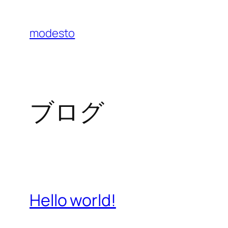
内
容
modesto
を
ス
キ
ッ
ブログ
プ
Hello world!